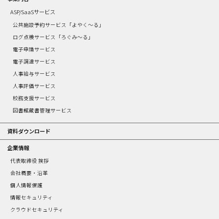
ト
の
ASP/SaaSサービス
構
公共施設予約サービス「よやく～る」
成
ログ点検サービス「ろぐみ～る」
電子申請サービス
電子調達サービス
人事給与サービス
人事評価サービス
校務支援サービス
図書館蔵書管理サービス
資料ダウンロード
企業情報
代表取締役 挨拶
会社概要・沿革
個人情報保護
情報セキュリティ
クラウドセキュリティ