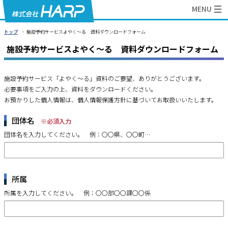
本
MENU
文
›
トップ
施設予約サービスよやく～る 資料ダウンロードフォーム
へ
施設予約サービスよやく～る 資料ダウンロードフォーム
メ
ニ
ュ
施設予約サービス「よやく～る」資料のご要望、ありがとうございます。​
必要事項をご入力の上、資料をダウンロードください。​
ー
お預かりした個人情報は、個人情報保護方針に基づいてお取扱いいたします。
へ
団体名
※必須入力
団体名を入力してください。 例：〇〇県、〇〇町…
所属
所属を入力してください。 例：〇〇部〇〇課〇〇係