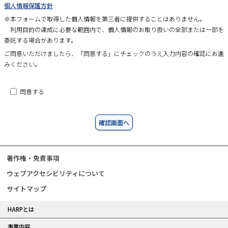
個人情報保護方針
※本フォームで取得した個人情報を第三者に提供することはありません。
利用目的の達成に必要な範囲内で、個人情報のお取り扱いの全部または一部を
委託する場合があります。
ご同意いただけましたら、「同意する」にチェックのうえ入力内容の確認にお進
みください。
同意する
サ
著作権・免責事項
イ
ウェブアクセシビリティについて
ト
サイトマップ
サ
情
HARPとは
イ
報
事業内容