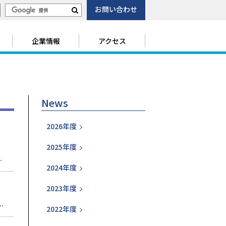
お問い合わせ
サ
検
イ
索
ト
企業情報
アクセス
内
検
索
News
2026年度
2025年度
版に掲載されました。 北海道通信社記事 (PDF 677KB)
2024年度
2023年度
ューションEXPO」に校務支援システム及び代替教職員等応募・任用システムを出展致します。 校務支援システム 児童とス生徒の出欠管理や...
2022年度