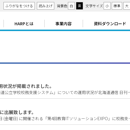
ツ
ふりがなをつける
読み上げ
背景色
白
黒
文字サイズ
小
標準
大
ー
メ
HARPとは
事業内容
資料ダウンロード
ル
ニ
ュ
ー
用状況が掲載されました。
弊社がサービス提供させて頂いている「北海道公立学校校務支援システム」についての運用状況が北海道通信 日刊教育
」に出展致します。
弊社は、来る2013年5月15日 (水曜日) から17日 (金曜日) に開催される「第4回教育ITソリ