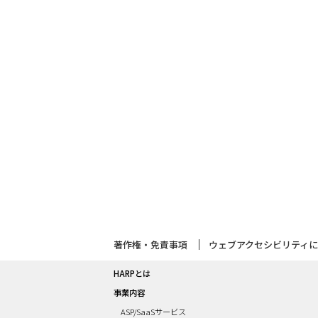
サ
著作権・免責事項
ウェブアクセシビリティ
イ
ト
サ
HARPとは
情
イ
事業内容
報
ト
ASP/SaaSサービス