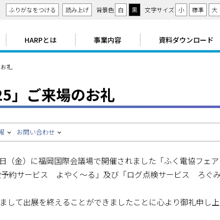
ツ
ふりがなをつける
読み上げ
背景色
白
黒
文字サイズ
小
標準
大
ー
メ
HARPとは
事業内容
資料ダウンロード
ル
ニ
のお礼
ュ
25」ご来場のお礼
ー
報
お問い合わせ
7月25日（金）に福岡国際会議場で開催されました「ふく電協フェア
施設予約サービス よやく～る」及び「ログ点検サービス ろぐ
まして出展を終えることができましたことに心より御礼申し上