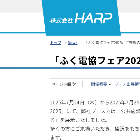
本
文
へ
メ
ニ
›
›
トップ
News
「ふく電協フェア2025」ご来場
ュ
ー
「ふく電協フェア20
へ
ページ内目次
開催概要
ブース出展情
2025年7月24日（木）から2025年
2025」にて、弊社ブースでは「公共
る」を展示いたしました。
多くの方にご来場いただき、盛況をもち
ます。