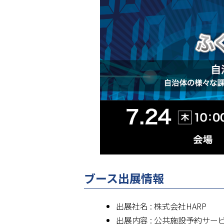
ィ
ン
ド
ウ
で
開
く
)
ブース出展情報
出展社名 : 株式会社HARP
出展内容 : 公共施設予約サ