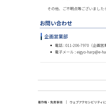
その他、ご不明点等ございました
お問い合わせ
企画営業部
電話 : 011-206-7970（
電子メール : eigyo-harp@e-har
サ
著作権・免責事項
ウェブアクセシビリティ
イ